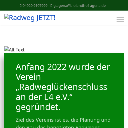
04920 9107999
g.agena@biolandhof-agena.de
Anfang 2022 wurde der
Verein
„Radweglückenschluss
an der L4 e.V.“
gegründet.
Ziel des Vereins ist es, die Planung und
den Bau des benötigten Radweges